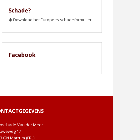
Schade?
Download het Europees schadeformulier
Facebook
ONTACTGEGEVENS
toschade Van der Meer
euweweg 17
3 GN Marrum (FRL)