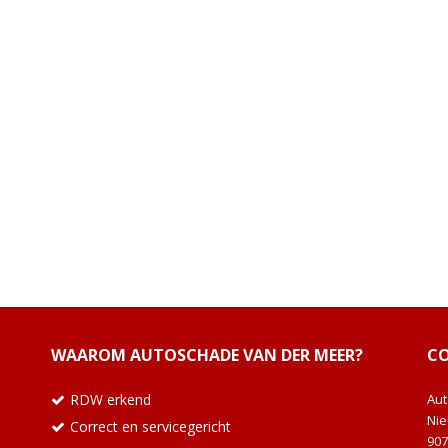
WAAROM AUTOSCHADE VAN DER MEER?
C
RDW erkend
Au
Ni
Correct en servicegericht
907