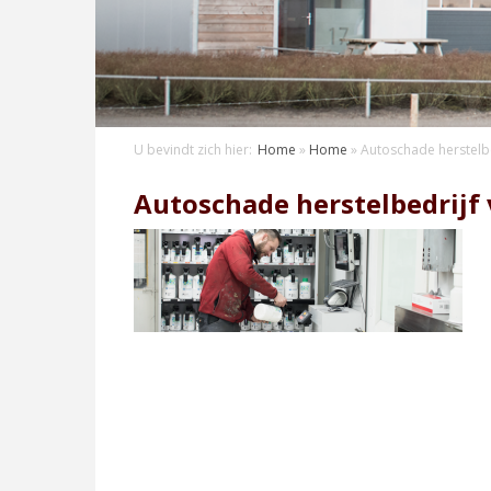
U bevindt zich hier:
Home
»
Home
»
Autoschade herstelbe
Autoschade herstelbedrijf 